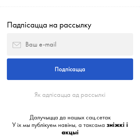
Падпісацца на рассылку
Подпісацца
Як адпісацца ад рассылкі
Далучыцца да нашых сац.сетак
У іх мы публікуем навіны, а таксама
зніжкі і
акцыі