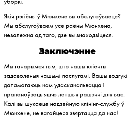
уборкі.
Якія рэгіёны ў Мюнхене вы абслугоўваеце?
Мы абслугоўваем усе раёны Мюнхена,
незалежна ад таго, дзе вы знаходзіцеся.
Заключэнне
Мы ганарымся тым, што нашы кліенты
задаволеныя нашымі паслугамі. Вашы водгукі
дапамагаюць нам удасканальвацца і
прапаноўваць яшчэ лепшыя рашэнні для вас.
Калі вы шукаеце надзейную клінінг-службу ў
Мюнхене, не вагайцеся звяртацца да нас!