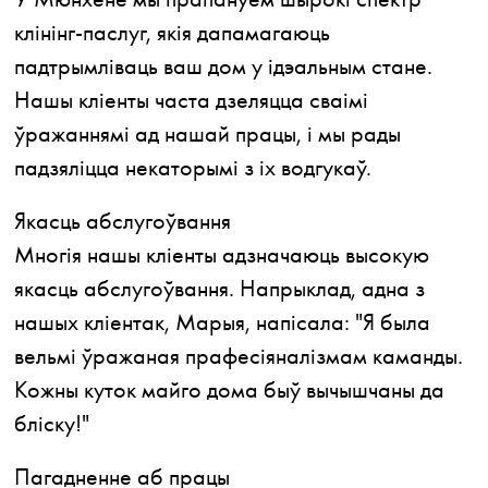
клінінг-паслуг, якія дапамагаюць
падтрымліваць ваш дом у ідэальным стане.
Нашы кліенты часта дзеляцца сваімі
ўражаннямі ад нашай працы, і мы рады
падзяліцца некаторымі з іх водгукаў.
Якасць абслугоўвання
Многія нашы кліенты адзначаюць высокую
якасць абслугоўвання. Напрыклад, адна з
нашых кліентак, Марыя, напісала: "Я была
вельмі ўражаная прафесіяналізмам каманды.
Кожны куток майго дома быў вычышчаны да
бліску!"
Пагадненне аб працы