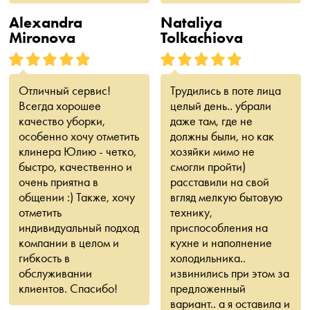
Alexandra
Nataliya
Mironova
Tolkachiova
Отличный сервис!
Трудились в поте лица
Всегда хорошее
целый день.. убрали
качество уборки,
даже там, где не
особенно хочу отметить
должны были, но как
клинера Юлию - четко,
хозяйки мимо не
быстро, качественно и
смогли пройти)
очень приятна в
расставили на свой
общении :) Также, хочу
вгляд мелкую бытовую
отметить
технику,
индивидуальный подход
приспособления на
компании в целом и
кухне и наполнение
гибкость в
холодильника..
обслуживании
извинились при этом за
клиентов. Спасибо!
предложенный
вариант.. а я оставила и