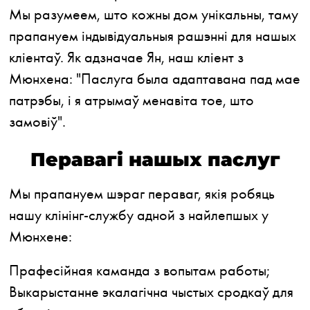
Мы разумеем, што кожны дом унікальны, таму
прапануем індывідуальныя рашэнні для нашых
кліентаў. Як адзначае Ян, наш кліент з
Мюнхена: "Паслуга была адаптавана пад мае
патрэбы, і я атрымаў менавіта тое, што
замовіў".
Перавагі нашых паслуг
Мы прапануем шэраг пераваг, якія робяць
нашу клінінг-службу адной з найлепшых у
Мюнхене:
Прафесійная каманда з вопытам работы;
Выкарыстанне экалагічна чыстых сродкаў для