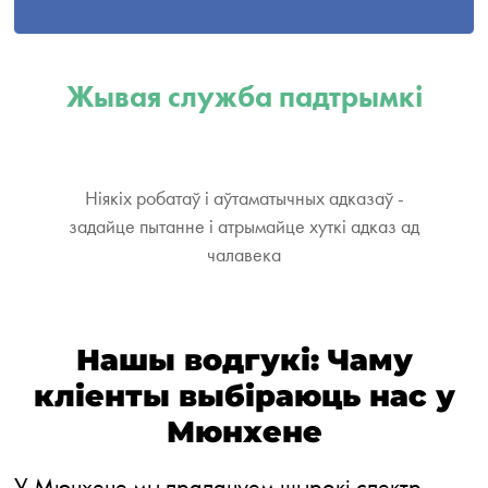
Жывая служба падтрымкі
Ніякіх робатаў і аўтаматычных адказаў -
задайце пытанне і атрымайце хуткі адказ ад
чалавека
Нашы водгукі: Чаму
кліенты выбіраюць нас у
Мюнхене
У Мюнхене мы прапануем шырокі спектр