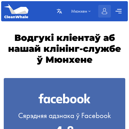
Мюнхен
Водгукі кліентаў аб
нашай клінінг-службе
ў Мюнхене
Сярэдняя адзнака ў Facebook