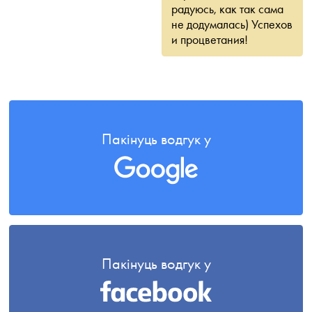
радуюсь, как так сама
не додумалась) Успехов
и процветания!
Пакінуць водгук у
Пакінуць водгук у