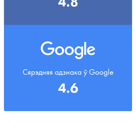
4.8
Сярэдняя адзнака ў Google
4.6