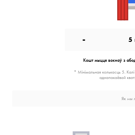
-
5
Кошт мыцця вокнаў з або
* Мінімальная колькасць 5. Калі
аднапакаёвай кват
Як мы 