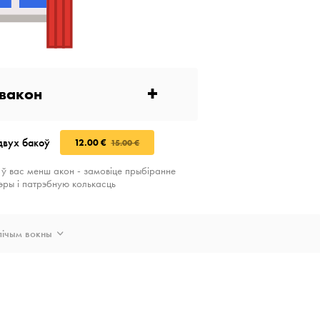
+
вакон
двух бакоў
12.00 €
15.00 €
 ў вас менш акон - замовіце прыбіранне
эры і патрэбную колькасць
лічым вокны