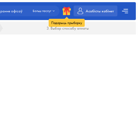
Асабісты кабінет
ранне офісаў
Больш паслуг
Падарыць прыборку
3. Выбар спосабу аплаты