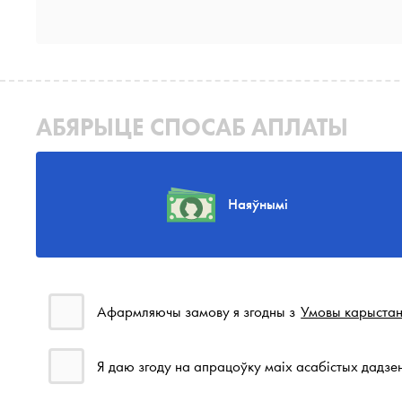
АБЯРЫЦЕ СПОСАБ АПЛАТЫ
Наяўнымі
Афармляючы замову я згодны з
Умовы карыста
Я даю згоду на апрацоўку маіх асабістых дадзе