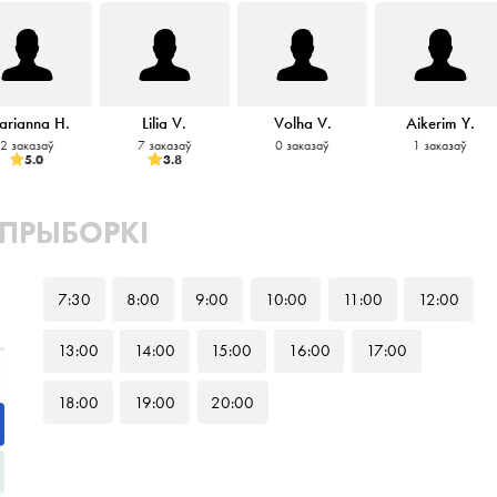
rianna H.
Lilia V.
Volha V.
Aikerim Y.
2 заказаў
7 заказаў
0 заказаў
1 заказаў
5.0
3.8
 ПРЫБОРКІ
7
:30
8
:00
9
:00
10
:00
11
:00
12
:00
13
:00
14
:00
15
:00
16
:00
17
:00
18
:00
19
:00
20
:00