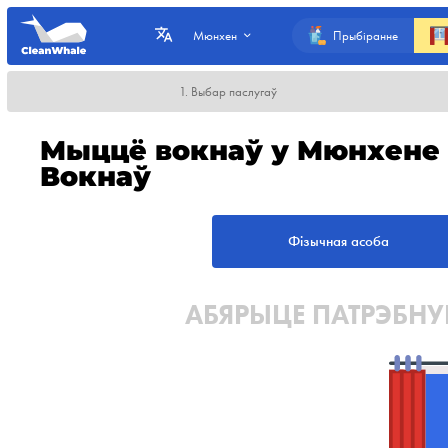
Прыбіранне
Мюнхен
1. Выбар паслугаў
Мыццё вокнаў у Мюнхене 
Вокнаў
Фізычная асоба
АБЯРЫЦЕ ПАТРЭБН