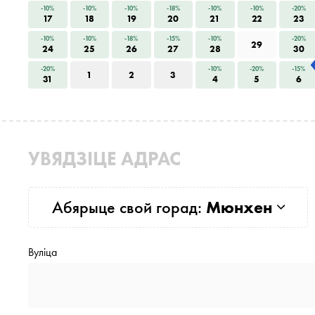
-10%
-10%
-10%
-18%
-10%
-10%
-20%
17
18
19
20
21
22
23
-10%
-10%
-18%
-15%
-10%
-20%
29
24
25
26
27
28
30
-20%
-10%
-20%
-15%
1
2
3
31
4
5
6
УВЯДЗІЦЕ АДРАС
Абярыце свой горад:
Мюнхен
Вуліца