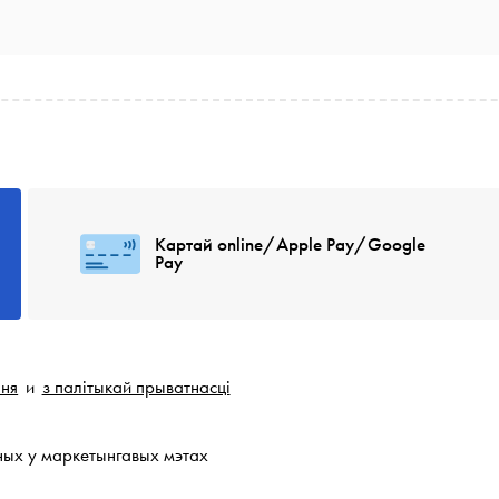
Картай online/Apple Pay/Google
Pay
ння
и
з палітыкай прыватнасці
ных у маркетынгавых мэтах