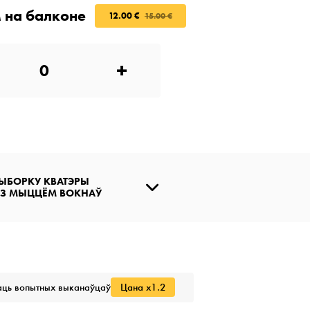
 на балконе
12.00 €
15.00 €
+
ЫБОРКУ КВАТЭРЫ
 З МЫЦЦЁМ ВОКНАЎ
ць вопытных выканаўцаў
Цана x1.2