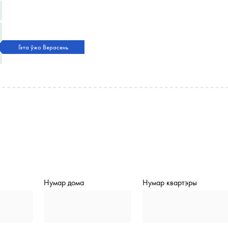
Гэта ўжо Верасень
Нумар дома
Нумар квартэры