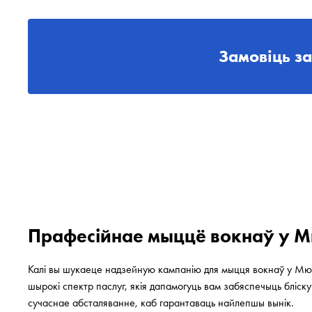
Замовіць з
Прафесійнае мыццё вокнаў у 
Калі вы шукаеце надзейную кампанію для мыцця вокнаў у Мюн
шырокі спектр паслуг, якія дапамогуць вам забяспечыць бліск
сучаснае абсталяванне, каб гарантаваць найлепшы вынік.