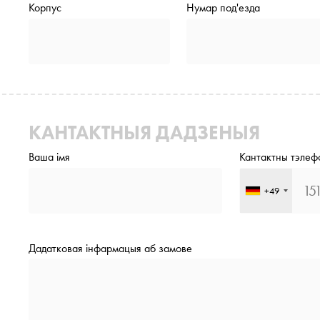
Корпус
Нумар под'езда
КАНТАКТНЫЯ ДАДЗЕНЫЯ
Ваша імя
Кантактны тэлеф
+49
Дадатковая інфармацыя аб замове