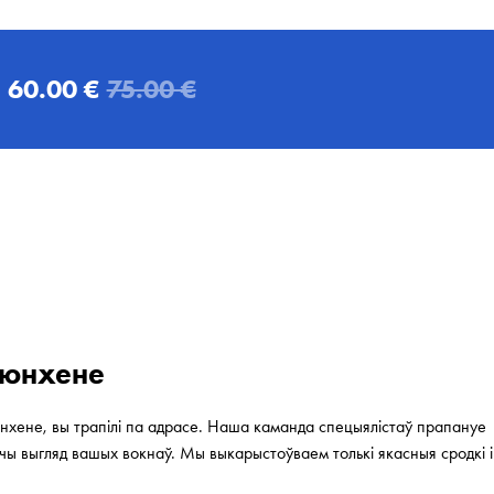
а
60.00 €
75.00 €
Мюнхене
хене, вы трапілі па адрасе. Наша каманда спецыялістаў прапануе
учы выгляд вашых вокнаў. Мы выкарыстоўваем толькі якасныя сродкі і