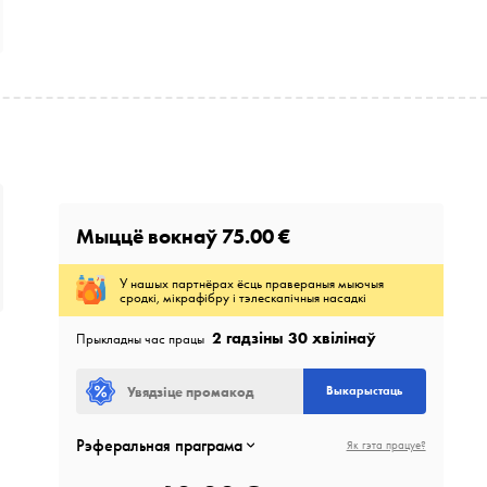
Мыццё вокнаў
75.00 €
У нашых партнёрах ёсць правераныя мыючыя
сродкі, мікрафібру і тэлескапічныя насадкі
2 гадзіны 30 хвілінаў
Прыкладны час працы
Выкарыстаць
Рэферальная праграма
Як гэта працуе?