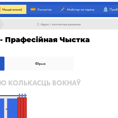
Мыццё вокнаў
Хімчыстка
Майстар на гадзіну
Прыбі
2. Адрас і кантактныя дадзеныя
- Прафесійная Чыстка
Фірма
УЮ КОЛЬКАСЦЬ ВОКНАЎ