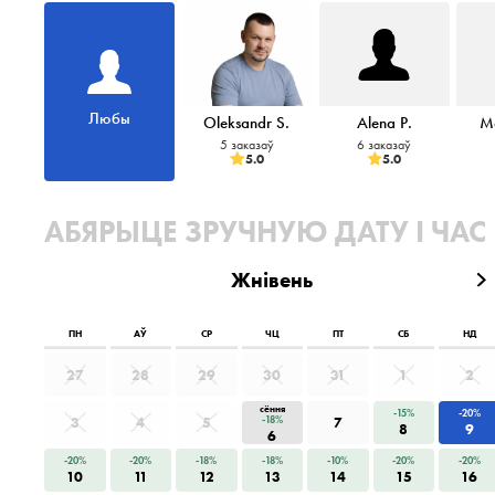
Любы
Oleksandr S.
Alena P.
Ma
5 заказаў
6 заказаў
5.0
5.0
АБЯРЫЦЕ ЗРУЧНУЮ ДАТУ І ЧАС
Жнівень
ПН
АЎ
СР
ЧЦ
ПТ
СБ
НД
27
28
29
30
31
1
2
сёння
-15%
-20%
3
4
5
-18%
7
8
9
6
-20%
-20%
-18%
-18%
-10%
-20%
-20%
10
11
12
13
14
15
16