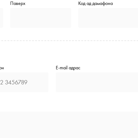
Паверх
Код ад дамафона
он
E-mail адрас