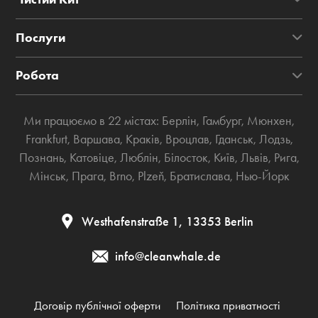
Послуги
Робота
Ми працюємо в 22 містах:
Берлін
,
Гамбург
,
Мюнхен
,
Frankfurt
,
Варшава
,
Краків
,
Вроцлав
,
Гданськ
,
Лодзь
,
Познань
,
Катовіце
,
Люблін
,
Білосток
,
Київ
,
Львів
,
Рига
,
Мінськ
,
Прага
,
Brno
,
Plzeň
,
Братислава
,
Нью-Йорк
Westhafenstraße 1, 13353 Berlin
info@cleanwhale.de
Договір публічної оферти
Політика приватності