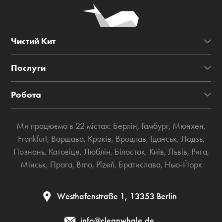
Чистий Кит
Послуги
Робота
Ми працюємо в 22 містах:
Берлін
,
Гамбург
,
Мюнхен
,
Frankfurt
,
Варшава
,
Краків
,
Вроцлав
,
Гданськ
,
Лодзь
,
Познань
,
Катовіце
,
Люблін
,
Білосток
,
Київ
,
Львів
,
Рига
,
Мінськ
,
Прага
,
Brno
,
Plzeň
,
Братислава
,
Нью-Йорк
Westhafenstraße 1, 13353 Berlin
info@cleanwhale.de