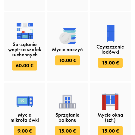
Sprzątanie
Czyszczenie
wnętrza szafek
Mycie naczyń
lodówki
kuchennych
10.00 €
15.00 €
60.00 €
Mycie
Sprzątanie
Mycie okna
mikrofalówki
balkonu
(szt.)
9.00 €
15.00 €
15.00 €