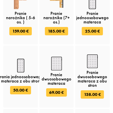
Pranie
Pranie
Pranie
narożnika ( 5-6
narożnika (7+
jednoosobowego
os. )
os.)
materaca
159.00 €
185.00 €
25.00 €
Pranie
Pranie
rania jednoosobowego
dwuosobowego
dwuosobowego
materaca z obu stron
materaca z obu
materaca
stron
50.00 €
69.00 €
138.00 €