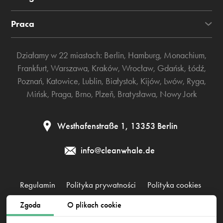
Praca
Działamy w 22 miastach:
Berlin
,
Hamburg
,
Monachium
,
Frankfurt
,
Warszawa
,
Kraków
,
Wrocław
,
Gdańsk
,
Łódź
,
Poznań
,
Katowice
,
Lublin
,
Białystok
,
Kijów
,
Lwów
,
Ryga
,
Mińsk
,
Praga
,
Brno
,
Plzeň
,
Bratysława
,
Nowy Jork
Westhafenstraße 1, 13353 Berlin
info@cleanwhale.de
Regulamin
Polityka prywatności
Polityka cookies
Zgoda
O plikach cookie
CleanWhale GmbH, HRB 240046 B, DE353460818