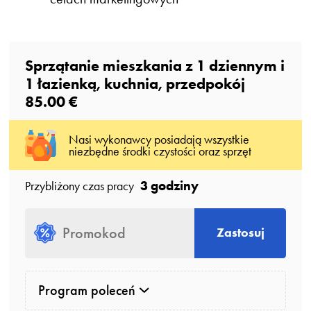
Sprzątanie mieszkania z
1
dziennym
i
1
łazienką
, kuchnia, przedpokój
85.00 €
Nasi wykonawcy posiadają wszystkie
niezbędne środki czystości oraz sprzęt
3 godziny
Przybliżony czas pracy
Zastosuj
Program poleceń