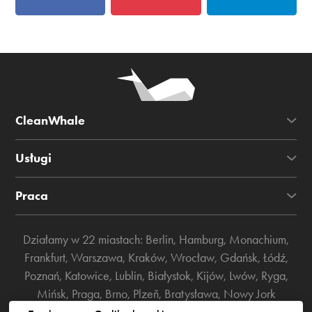
CleanWhale
Usługi
Praca
Działamy w 22 miastach:
Berlin
,
Hamburg
,
Monachium
,
Frankfurt
,
Warszawa
,
Kraków
,
Wrocław
,
Gdańsk
,
Łódź
,
Poznań
,
Katowice
,
Lublin
,
Białystok
,
Kijów
,
Lwów
,
Ryga
,
Mińsk
,
Praga
,
Brno
,
Plzeň
,
Bratysława
,
Nowy Jork