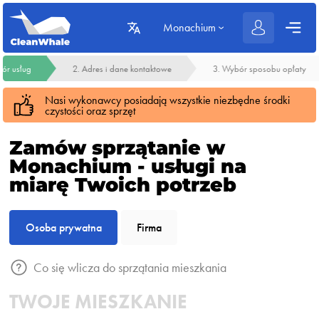
Monachium
ór usług
2. Adres i dane kontaktowe
3. Wybór sposobu opłaty
Nasi wykonawcy posiadają wszystkie niezbędne środki
czystości oraz sprzęt
Zamów sprzątanie w
Monachium - usługi na
miarę Twoich potrzeb
Osoba prywatna
Firma
Co się wlicza do sprzątania mieszkania
TWOJE MIESZKANIE