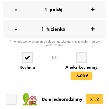
-
+
1
pokój
-
+
1
łazienka
* Kompleksowe sprzątanie całego mieszkania, w tym kuchni, toalety
oraz łazienki
Lub
Kuchnia
Aneks kuchenny
-6.00 €
Dom jednorodzinny
x1.2