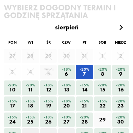
WYBIERZ DOGODNY TERMIN I
GODZINĘ SPRZĄTANIA
sierpień
PON
WT
ŚR
CZW
PT
SOB
NIEDZ
27
28
29
30
31
1
2
-18%
-20%
-20%
-20%
dzisiaj
3
4
5
6
7
8
9
-20%
-20%
-18%
-18%
-15%
-20%
-20%
10
11
12
13
14
15
16
-15%
-15%
-15%
-18%
-15%
-15%
-20%
17
18
19
20
21
22
23
-15%
-15%
-18%
-10%
-20%
-20%
29
24
25
26
27
28
30