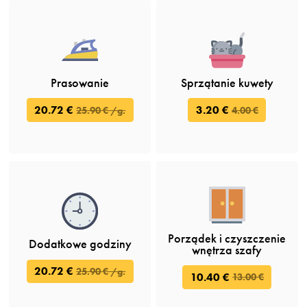
Prasowanie
Sprzątanie kuwety
20.72 €
3.20 €
25.90 € /g.
4.00 €
Porządek i czyszczenie
Dodatkowe godziny
wnętrza szafy
20.72 €
25.90 € /g.
10.40 €
13.00 €