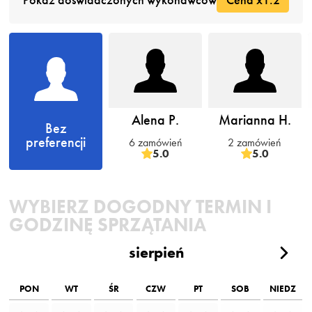
Pokaż doświadczonych wykonawców
Cena x1.2
Alena P.
Marianna H.
Bez
preferencji
6 zamówień
2 zamówień
5.0
5.0
WYBIERZ DOGODNY TERMIN I
GODZINĘ SPRZĄTANIA
sierpień
PON
WT
ŚR
CZW
PT
SOB
NIEDZ