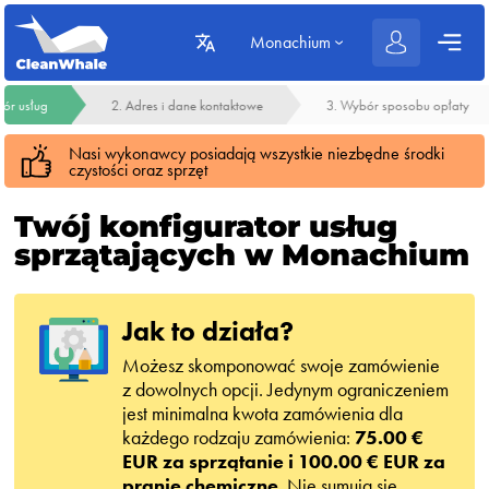
Monachium
ór usług
2. Adres i dane kontaktowe
3. Wybór sposobu opłaty
Nasi wykonawcy posiadają wszystkie niezbędne środki
czystości oraz sprzęt
Twój konfigurator usług
sprzątających w Monachium
Jak to działa?
Możesz skomponować swoje zamówienie
z dowolnych opcji. Jedynym ograniczeniem
jest minimalna kwota zamówienia dla
każdego rodzaju zamówienia:
75.00 €
EUR za sprzątanie i 100.00 € EUR za
pranie chemiczne
. Nie sumują się,