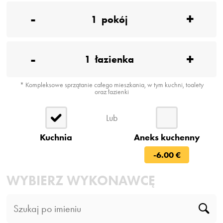
-
+
1
pokój
-
+
1
łazienka
* Kompleksowe sprzątanie całego mieszkania, w tym kuchni, toalety
oraz łazienki
Lub
Kuchnia
Aneks kuchenny
-6.00 €
WYBIERZ WYKONAWCĘ