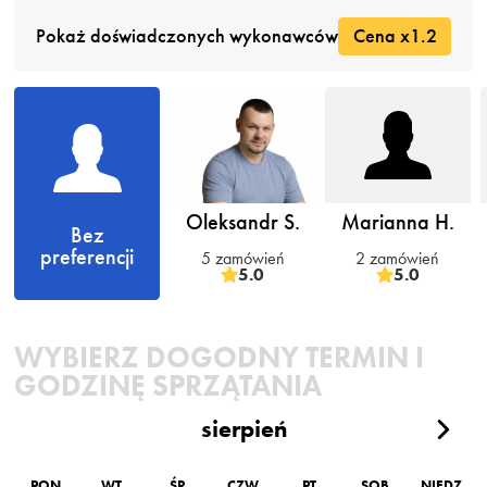
Pokaż doświadczonych wykonawców
Cena x1.2
Oleksandr S.
Marianna H.
Bez
preferencji
5 zamówień
2 zamówień
5.0
5.0
WYBIERZ DOGODNY TERMIN I
GODZINĘ SPRZĄTANIA
sierpień
PON
WT
ŚR
CZW
PT
SOB
NIEDZ