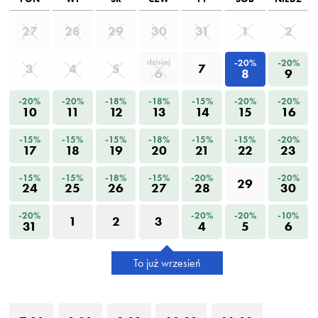
27
28
29
30
31
1
2
-20%
-20%
dzisiaj
3
4
5
7
6
8
9
-20%
-20%
-18%
-18%
-15%
-20%
-20%
10
11
12
13
14
15
16
-15%
-15%
-15%
-18%
-15%
-15%
-20%
17
18
19
20
21
22
23
-15%
-15%
-18%
-15%
-20%
-20%
29
24
25
26
27
28
30
-20%
-20%
-20%
-10%
1
2
3
31
4
5
6
To już wrzesień