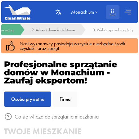
Monachium
ór usług
2. Adres i dane kontaktowe
3. Wybór sposobu opłaty
Nasi wykonawcy posiadają wszystkie niezbędne środki
czystości oraz sprzęt
Profesjonalne sprzątanie
domów w Monachium -
Zaufaj ekspertom!
Osoba prywatna
Firma
Co się wlicza do sprzątania mieszkania
TWOJE MIESZKANIE