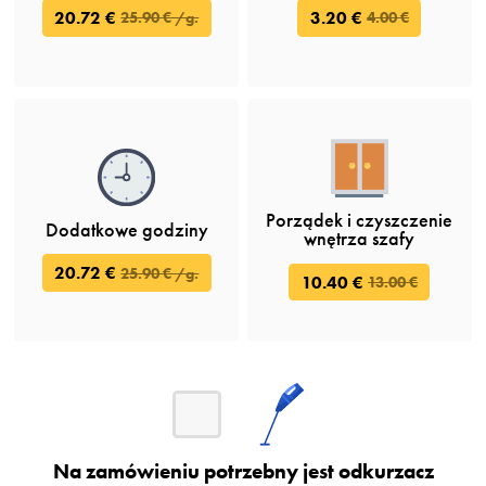
20.72 €
3.20 €
25.90 € /g.
4.00 €
Porządek i czyszczenie
Dodatkowe godziny
wnętrza szafy
20.72 €
25.90 € /g.
10.40 €
13.00 €
Na zamówieniu potrzebny jest odkurzacz