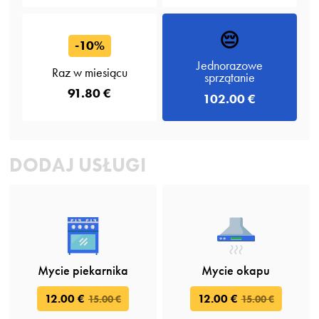
😔
-10%
Jednorazowe
Raz w miesiącu
sprzątanie
91.80 €
102.00 €
DODAJ USŁUGI
Mycie piekarnika
Mycie okapu
12.00 €
12.00 €
15.00 €
15.00 €