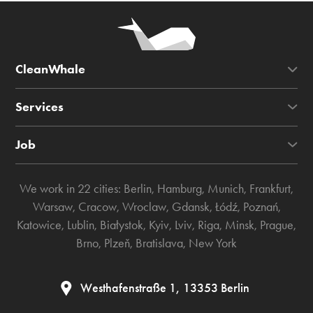
CleanWhale
Services
Job
We work in 22 cities:
Berlin
,
Hamburg
,
Munich
,
Frankfurt
,
Warsaw
,
Cracow
,
Wroclaw
,
Gdansk
,
Łódź
,
Poznań
,
Katowice
,
Lublin
,
Białystok
,
Kyiv
,
Lviv
,
Riga
,
Minsk
,
Prague
,
Brno
,
Plzeň
,
Bratislava
,
New York
Westhafenstraße 1, 13353 Berlin